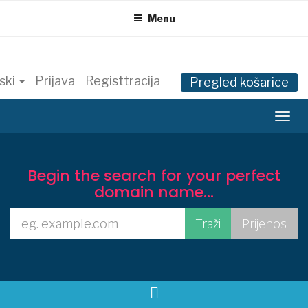
Menu
ski
Prijava
Registtracija
Pregled košarice
T
o
g
g
Begin the search for your perfect
l
domain name...
e
n
a
v
i
g
a