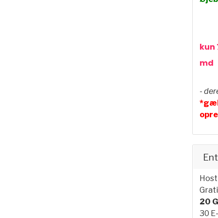
kun 
md
- der
*gæl
opre
Ent
Host
Grat
20 G
30 E