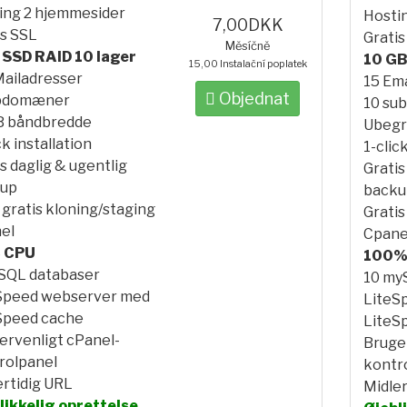
ing 2 hjemmesider
Hosti
7,00DKK
is SSL
Gratis
Měsíčně
 SSD RAID 10 lager
10 GB
15,00 Instalační poplatek
Mailadresser
15 Ema
Objednat
bdomæner
10 su
B båndbredde
Ubegr
ck installation
1-clic
s daglig & ugentlig
Gratis
up
backu
gratis kloning/staging
Gratis
el
Cpane
 CPU
100%
SQL databaser
10 my
Speed webserver med
LiteS
Speed cache
LiteS
ervenligt cPanel-
Bruge
rolpanel
kontr
ertidig URL
Midler
likkelig oprettelse