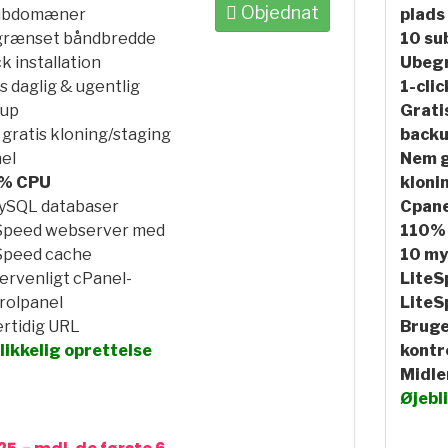
Objednat
ubdomæner
plads
rænset båndbredde
10 s
ck installation
Ubeg
s daglig & ugentlig
1-clic
up
Grati
gratis kloning/staging
back
el
Nem g
% CPU
kloni
ySQL databaser
Cpane
Speed webserver med
110%
Speed cache
10 my
ervenligt cPanel-
LiteS
rolpanel
LiteS
ertidig URL
Bruge
likkelig oprettelse
kontr
Midle
Øjebl