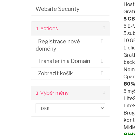
Host
Website Security
Grat
5 GB
5 E-
Actions
5 su
10 G
Registrace nové
1-cli
domény
Grati
Transfer in a Domain
back
Nem 
Zobrazit košík
Cpan
80%
5 my
Výběr měny
Lite
Lite
Brug
kont
Midl
Øjeb