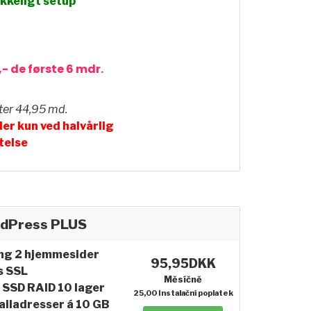
ikkeligt setup
,- de første 6 mdr.
ter 44,95 md.
er kun ved halvårlig
telse
dPress PLUS
ng 2 hjemmesider
95,95DKK
s SSL
Měsíčně
 SSD RAID 10 lager
25,00 Instalační poplatek
ailadresser á 10 GB