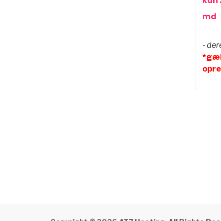
kun 
md
- der
*gæl
opre