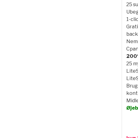
25 s
Ubeg
1-cli
Grati
back
Nem 
Cpan
200
25 m
Lite
Lite
Brug
kont
Midl
Øjeb