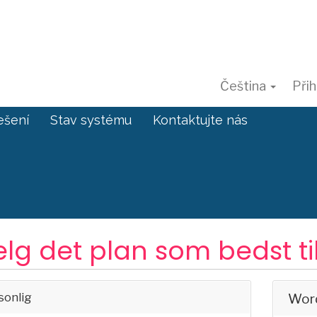
Čeština
Přih
ešení
Stav systému
Kontaktujte nás
lg det plan som bedst til
sonlig
Wor