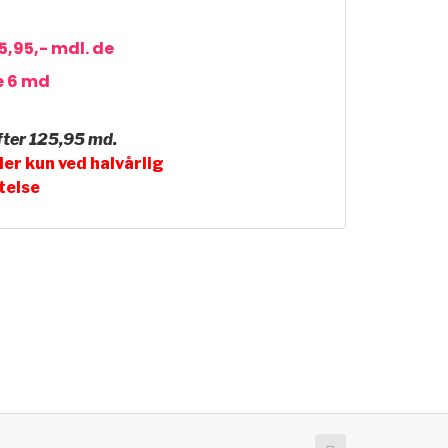
5,95,- mdl. de
e 6 md
fter 125,95 md.
er kun ved halvårlig
telse