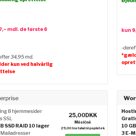
Øjebl
7,- mdl. de første 6
kun 9
-deref
*gæld
efter 34,95 md.
opret
der kun ved halvårlig
ttelse
erprise
Wor
ing 8 hjemmesider
Hosti
25,00DKK
is SSL
Grati
Měsíčně
B SSD RAID 10 lager
10 GB
29,00 Instalační poplatek
-Mailadresser
3 E-M