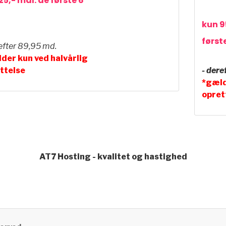
25,- mdl. de første 6
kun 9
først
efter 89,95 md.
der kun ved halvårlig
ttelse
- dere
*gæld
opret
AT7 Hosting - kvalitet og hastighed