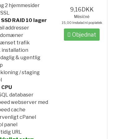
ng 2 hjemmesider
9,16DKK
 SSL
Měsíčně
 SSD RAID 10 lager
15,00 Instalační poplatek
il addresser
Objednat
bdomæner
ænset trafik
k installation
 daglig & ugentlig
p
 kloning / staging
l
 CPU
SQL databaser
peed webserver med
peed cache
rvenligt cPanel
ol panel
tidig URL