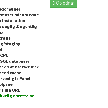
Objednat
ubdomæner
rænset båndbredde
k installation
s daglig & ugentlig
up
ratis
ng/staging
l
 CPU
SQL databaser
peed webserver med
peed cache
rvenligt cPanel-
olpanel
rtidig URL
ikkelig oprettelse